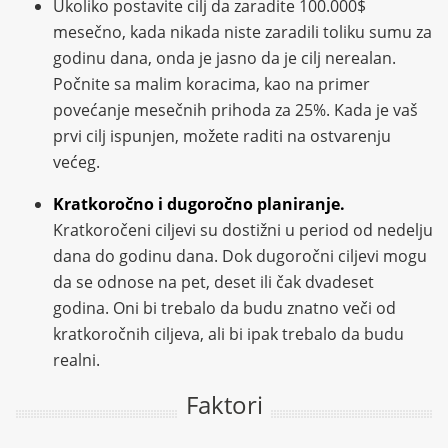
Ukoliko postavite cilj da zaradite 100.000$
mesečno, kada nikada niste zaradili toliku sumu za
godinu dana, onda je jasno da je cilj nerealan.
Počnite sa malim koracima, kao na primer
povećanje mesečnih prihoda za 25%. Kada je vaš
prvi cilj ispunjen, možete raditi na ostvarenju
većeg.
Kratkoročno i dugoročno planiranje.
Kratkoročeni ciljevi su dostižni u period od nedelju
dana do godinu dana. Dok dugoročni ciljevi mogu
da se odnose na pet, deset ili čak dvadeset
godina. Oni bi trebalo da budu znatno veči od
kratkoročnih ciljeva, ali bi ipak trebalo da budu
realni.
Faktori