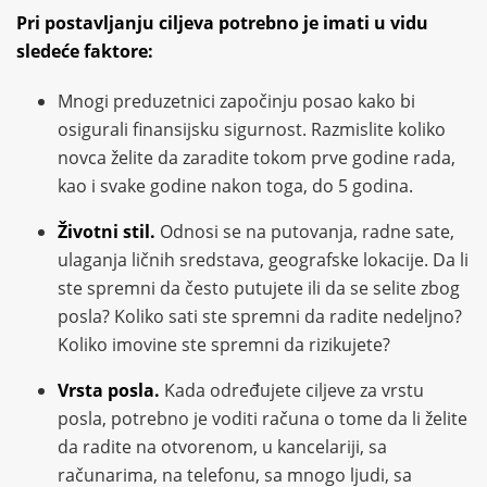
Pri postavljanju ciljeva potrebno je imati u vidu
sledeće faktore:
Mnogi preduzetnici započinju posao kako bi
osigurali finansijsku sigurnost. Razmislite koliko
novca želite da zaradite tokom prve godine rada,
kao i svake godine nakon toga, do 5 godina.
Životni stil.
Odnosi se na putovanja, radne sate,
ulaganja ličnih sredstava, geografske lokacije. Da li
ste spremni da često putujete ili da se selite zbog
posla? Koliko sati ste spremni da radite nedeljno?
Koliko imovine ste spremni da rizikujete?
Vrsta posla.
Kada određujete ciljeve za vrstu
posla, potrebno je voditi računa o tome da li želite
da radite na otvorenom, u kancelariji, sa
računarima, na telefonu, sa mnogo ljudi, sa