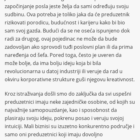
započinjanje posla jeste želja da sami određuju svoju
sudbinu. Ova potreba je toliko jaka da će preduzetnik
rizikovati porodicu, budućnost i karijeru kako bi bio
sam svoj gazda. Budući da se ne oseća ispunjeno dok
radi za drugog, ovaj pojedinac ne može da bude
zadovoljan ako sprovodi tuđi poslovni plan ili da prima
naređenja od šefa. Pored toga, često je uveren da
može bolje, da ima bolju ideju koja bi bila
revolucionarna u datoj industriji ili veruje da rad u
okviru korporativne strukture guši njegovu kreativnost.
Kroz istraživanja došli smo do zaključka da svi uspešni
preduzetnici imaju neke zajedničke osobine, od kojih su
najvažnije samopouzdanje, kao i sposobnost da
plasiraju svoju ideju, pokrenu posao i veruju svojoj
intuiciji. Mali biznisi su izuzetno konkurentno područje i
samo oni preduzetnici koji imaju dovoljno