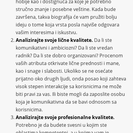
hobije kao i dostignuća za koje je potrebno
stručno znanje i posebne veštine. Kada bude
završena, takva biografija će vam pružiti bolju
ideju o tome koja vrsta posla najviše odgovara
vašim interesima i iskustvu.
Analizirajte svoje lične kvalitete.
Da li ste
komunikativni i ambiciozni? Da li ste vredan
radnik? Da li ste dobro organizovani? Procenom
vaših atributa otkrivate lične prednosti i mane,
kao i snage i slabosti. Ukoliko se ne osećate
prijatno oko drugih ljudi, onda posao koji zahteva
visok stepen interakcije sa korisnicima ne može
biti pravi za vas. Ili biste mogli da zaposlite osobu
koja je komunikativna da se bavi odnosom sa
korisnicima.
Analizirajte svoje profesionalne kvalitete.
Potrebno je da budete svesni u kojim ste
oblastima kompetentni, a u kojima vam je