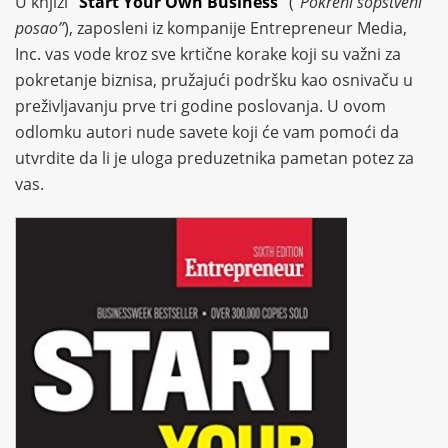
U knjizi
“Start Your Own Business”
(
“Pokreni sopstveni
posao”
), zaposleni iz kompanije Entrepreneur Media,
Inc. vas vode kroz sve krtične korake koji su važni za
pokretanje biznisa, pružajući podršku kao osnivaču u
preživljavanju prve tri godine poslovanja. U ovom
odlomku autori nude savete koji će vam pomoći da
utvrdite da li je uloga preduzetnika pametan potez za
vas.