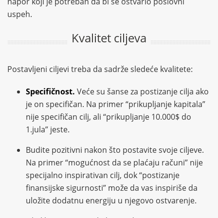
napor koji je potreban da bi se ostvario poslovni
uspeh.
Kvalitet ciljeva
Postavljeni ciljevi treba da sadrže sledeće kvalitete:
Specifičnost.
Veće su šanse za postizanje cilja ako
je on specifičan. Na primer “prikupljanje kapitala”
nije specifičan cilj, ali “prikupljanje 10.000$ do
1.jula” jeste.
Budite pozitivni nakon što postavite svoje ciljeve.
Na primer “mogućnost da se plaćaju računi” nije
specijalno inspirativan cilj, dok “postizanje
finansijske sigurnosti” može da vas inspiriše da
uložite dodatnu energiju u njegovo ostvarenje.