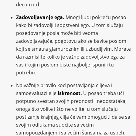
decom itd.
Zadovoljavanje ega.
Mnogi ljudi pokreću posao
kako bi zadovoljili sopstveni ego. U tom slučaju
posedovanje posla može biti veoma
zadovoljavajuće, pogotovu ako se bavite poslom
koji se smatra glamuroznim ili uzbudljivim. Morate
da razmislite koliko je važno zadovoljstvo ega za
vas i kojim poslom biste najbolje ispunili tu
potrebu.
Najvažnije pravilo kod postavljanja ciljeva i
samoevaluacije je
iskrenost.
U posao treba ući
potpuno svestan svojih prednosti i nedostataka,
onoga što volite i što ne volite, u tom slučaju
postizanje krajnjeg cilja će vam omogućiti da se sa
svojim odlukama suočite sa većim
samopouzdanjem i sa većim šansama za uspeh.