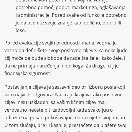
potrebna pomoć, poput: marketinga, oglašavanja
i administracije. Pored svake od funkcija potrebno
je da ocenite svoje znanje kao: odlično, dobro ili
lose.
Pored evaluacije svojih prednosti i mana, veoma je
važno da definišete svoje poslovne ciljeve. Za neke ljude
cilj može da bude sloboda da rade šta žele i kako žele, i
da ne primaju naređenja ni od koga. Za druge, cilj je
finansijska sigurnost.
Postavljanje ciljeva je sastavni deo pri izboru posla koji
vam najviše odgovara. Na kraju krajeva, ako poslovni
ciljevi nisu usklađeni sa vašim ličnim ciljevima,
verovatno nećete biti zadovoljni kada svako jutro
odlazite na posao pokušavajući da razvijete svoj posao.
U tom slučaju, pre ili kasnije, prestaćete da ulažete svoj