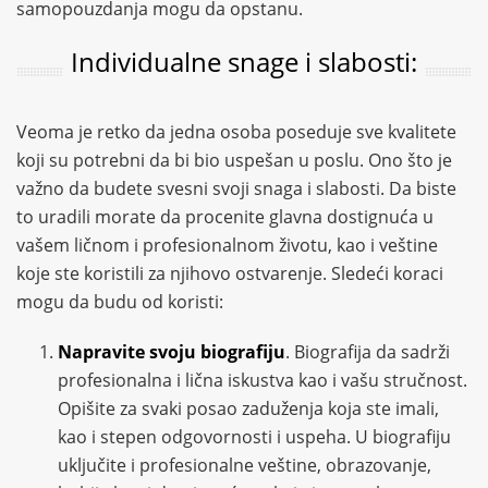
samopouzdanja mogu da opstanu.
Individualne snage i slabosti:
Veoma je retko da jedna osoba poseduje sve kvalitete
koji su potrebni da bi bio uspešan u poslu. Ono što je
važno da budete svesni svoji snaga i slabosti. Da biste
to uradili morate da procenite glavna dostignuća u
vašem ličnom i profesionalnom životu, kao i veštine
koje ste koristili za njihovo ostvarenje. Sledeći koraci
mogu da budu od koristi:
Napravite svoju biografiju
. Biografija da sadrži
profesionalna i lična iskustva kao i vašu stručnost.
Opišite za svaki posao zaduženja koja ste imali,
kao i stepen odgovornosti i uspeha. U biografiju
uključite i profesionalne veštine, obrazovanje,