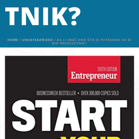
TNIK?
HOME
/
UNCATEGORIZED
/ DA LI IMAŠ ONO ŠTO JE POTREBNO DA BI
BIO PREDUZETNIK?