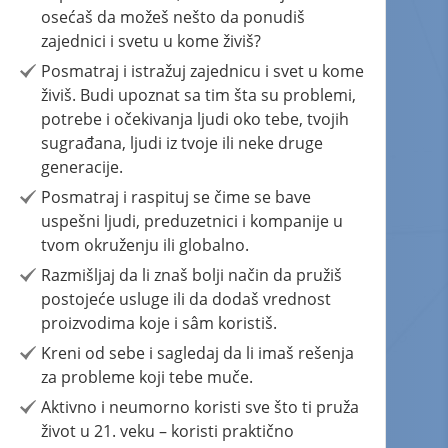
osećaš da možeš nešto da ponudiš
zajednici i svetu u kome živiš?
Posmatraj i istražuj zajednicu i svet u kome
živiš. Budi upoznat sa tim šta su problemi,
potrebe i očekivanja ljudi oko tebe, tvojih
sugrađana, ljudi iz tvoje ili neke druge
generacije.
Posmatraj i raspituj se čime se bave
uspešni ljudi, preduzetnici i kompanije u
tvom okruženju ili globalno.
Razmišljaj da li znaš bolji način da pružiš
postojeće usluge ili da dodaš vrednost
proizvodima koje i sâm koristiš.
Kreni od sebe i sagledaj da li imaš rešenja
za probleme koji tebe muče.
Aktivno i neumorno koristi sve što ti pruža
život u 21. veku – koristi praktično