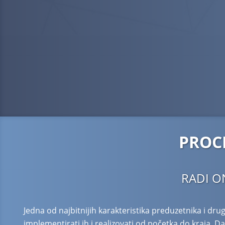
PROCE
RADI ON
Jedna od najbitnijih karakteristika preduzetnika i drug
implementirati ih i realizovati od početka do kraja.