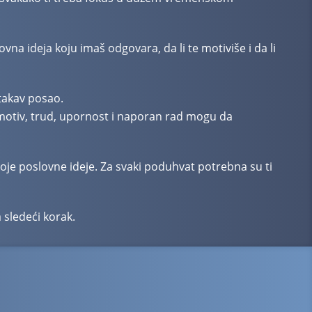
vna ideja koju imaš odgovara, da li te motiviše i da li
 takav posao.
k motiv, trud, upornost i naporan rad mogu da
voje poslovne ideje. Za svaki poduhvat potrebna su ti
 sledeći korak.