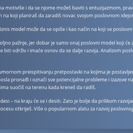
a motiviše i da se njome možeš baviti s entuzijazmom, prav
čin na koji planiraš da zaradiš novac svojom poslovnom idejo
iznis model može da se opiše i kao način na koji se poslovni
ljno pažnje, jer dobar je samo onaj poslovni model koji će za
 biti održiv i imaće osnov da se dalje razvija. Analizom pos
mornom preispitivanju pretpostavki na kojima je postavljena
a posla pronađi i označi sve potencijalne probleme i izazove 
mima suočiš na terenu kada kreneš da radiš.
si – na kraju će se i desiti. Zato je bolje da prilikom razvi
procesu otkriješ. Više o popularnom alatu za razvoj poslovn