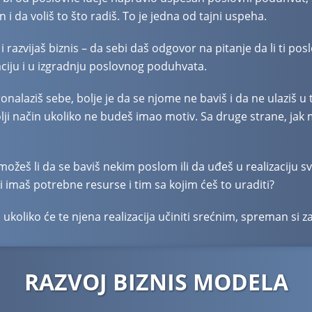
i da voliš to što radiš. To je jedna od tajni uspeha.
zvijaš biznis – da sebi daš odgovor na pitanje da li ti poslo
aciju i u izgradnju poslovnog poduhvata.
pronalaziš sebe, bolje je da se njome ne baviš i da ne ulaziš u
olji način ukoliko ne budeš imao motiv. Sa druge strane, ja
možeš li da se baviš nekim poslom ili da uđeš u realizaciju s
i imaš potrebne resurse i tim sa kojim ćeš to uraditi?
ukoliko će te njena realizacija učiniti srećnim, spreman si za
RAZVOJ BIZNIS MODELA