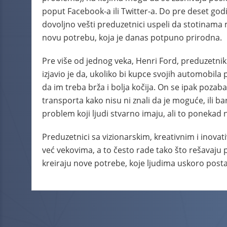
poput Facebook-a ili Twitter-a. Do pre deset godi
dovoljno vešti preduzetnici uspeli da stotinama 
novu potrebu, koja je danas potpuno prirodna.
Pre više od jednog veka, Henri Ford, preduzetni
izjavio je da, ukoliko bi kupce svojih automobila p
da im treba brža i bolja kočija. On se ipak poza
transporta kako nisu ni znali da je moguće, ili ba
problem koji ljudi stvarno imaju, ali to poneka
Preduzetnici sa vizionarskim, kreativnim i inov
već vekovima, a to često rade tako što rešavaju pr
kreiraju nove potrebe, koje ljudima uskoro post