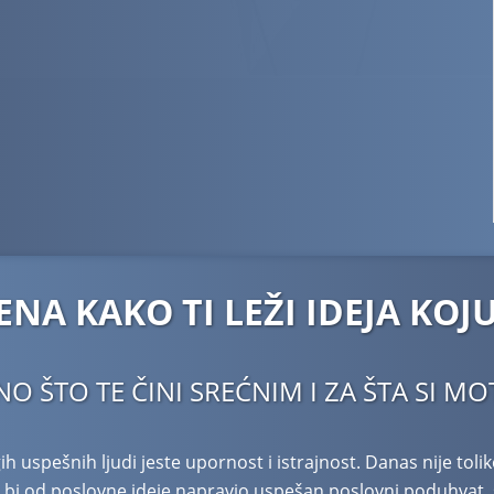
NA KAKO TI LEŽI IDEJA KOJ
O ŠTO TE ČINI SREĆNIM I ZA ŠTA SI MO
ih uspešnih ljudi jeste upornost i istrajnost. Danas nije toli
 Da bi od poslovne ideje napravio uspešan poslovni poduhva