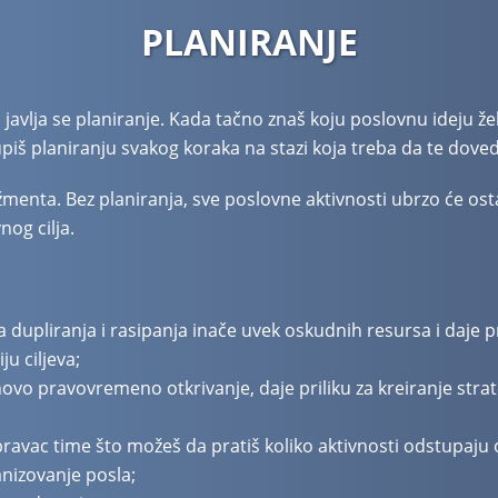
PLANIRANJE
avlja se planiranje. Kada tačno znaš koju poslovnu ideju želiš
piš planiranju svakog koraka na stazi koja treba da te dov
menta. Bez planiranja, sve poslovne aktivnosti ubrzo će osta
og cilja.
dupliranja i rasipanja inače uvek oskudnih resursa i daje p
u ciljeva;
hovo pravovremeno otkrivanje, daje priliku za kreiranje stra
avac time što možeš da pratiš koliko aktivnosti odstupaju 
anizovanje posla;