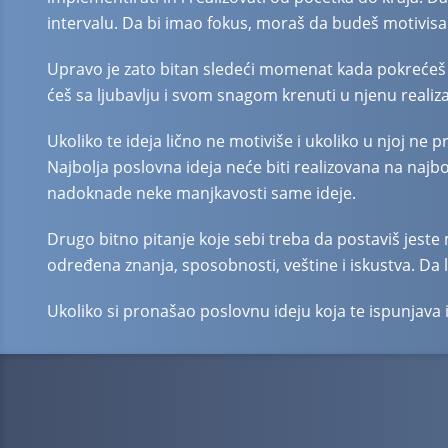
intervalu. Da bi imao fokus, moraš da budeš motivisan 
Upravo je zato bitan sledeći momenat kada pokrećeš i ra
ćeš sa ljubavlju i svom snagom krenuti u njenu realiz
Ukoliko te ideja lično ne motiviše i ukoliko u njoj ne 
Najbolja poslovna ideja neće biti realizovana na najb
nadoknade neke manjkavosti same ideje.
Drugo bitno pitanje koje sebi treba da postaviš jeste 
određena znanja, sposobnosti, veštine i iskustva. Da l
Ukoliko si pronašao poslovnu ideju koja te ispunjava i 