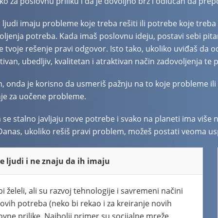
 za poslovnu priliku i da je dovoljno brz i odlučan da prepoz
judi imaju probleme koje treba rešiti ili potrebe koje treba 
ljenja potreba. Kada imaš poslovnu ideju, postavi sebi pitan
li je tvoje rešenje pravi odgovor. Isto tako, ukoliko uviđaš 
tivan, ubedljiv, kvalitetan i atraktivan način zadovoljenja te 
, onda je korisno da usmeriš pažnju na to koje probleme ili p
nje za uočene probleme.
a se stalno javljaju nove potrebe i svako na planeti ima viš
e. Danas, ukoliko rešiš pravi problem, možeš postati veoma u
 ljudi i ne znaju da ih imaju
i želeli, ali su razvoj tehnologije i savremeni načini
novih potreba (neko bi rekao i za kreiranje novih
ne prilike. Najbolji primer su socijalne mreže,