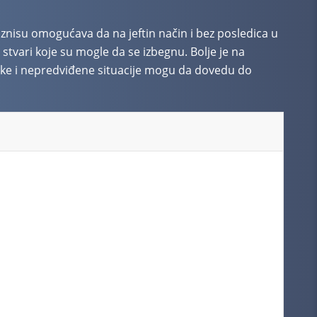
iznisu omogućava da na jeftin način i bez posledica u
stvari koje su mogle da se izbegnu. Bolje je na
eške i nepredviđene situacije mogu da dovedu do