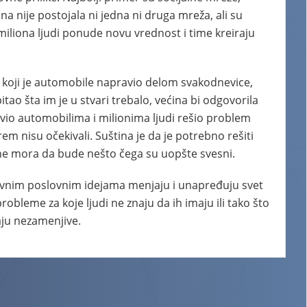
na nije postojala ni jedna ni druga mreža, ali su
miliona ljudi ponude novu vrednost i time kreiraju
k koji je automobile napravio delom svakodnevice,
itao šta im je u stvari trebalo, većina bi odgovorila
bavio automobilima i milionima ljudi rešio problem
rem nisu očekivali. Suština je da je potrebno rešiti
d ne mora da bude nešto čega su uopšte svesni.
ativnim poslovnim idejama menjaju i unapređuju svet
obleme za koje ljudi ne znaju da ih imaju ili tako što
aju nezamenjive.