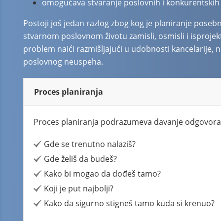
omogućava stvaranje poslovnih i konkurentskih 
Postoji još jedan razlog zbog kog je planiranje poseb
stvarnom poslovnom životu zamisli, osmisli i isprojekt
problem naići razmišljajući u udobnosti kancelarije,
poslovnog neuspeha.
Proces planiranja
Proces planiranja podrazumeva davanje odgovora 
Gde se trenutno nalaziš?
Gde želiš da budeš?
Kako bi mogao da dođeš tamo?
Koji je put najbolji?
Kako da sigurno stigneš tamo kuda si krenuo?