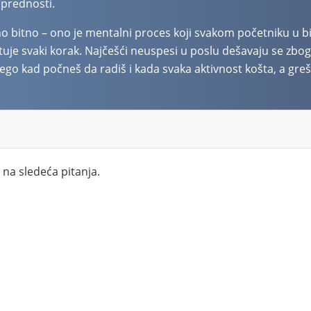
prednosti.
no bitno – ono je mentalni proces koji svakom početniku u b
uje svaki korak. Najčešći neuspesi u poslu dešavaju se zbog 
 nego kad počneš da radiš i kada svaka aktivnost košta, a gr
na sledeća pitanja.