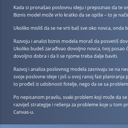
Kada si pronašao poslovnu ideju i prepoznao da te on
Biznis model može vrlo kratko da se opiše – to je na
Ukoliko misliš da se ne vrti baš sve oko novca, onda b
Razvoju i analizi biznis modela moraš da posvetiš dovo
Ukoliko budeš zarađivao dovoljno novca, tvoj posao će
dovoljno dobra i da li se njome treba dalje baviti.
Razvoj i analiza poslovnog modela zasnivaju se na neu
svoje poslovne ideje i još u ovoj ranoj fazi planiranj
to prođeš iz udobnosti fotelje, nego da se sa proble
Po nepisanom pravilu, svaki problem koji može da se de
razviješ strategije i rešenja za probleme koje u tom 
Canvas-u
.