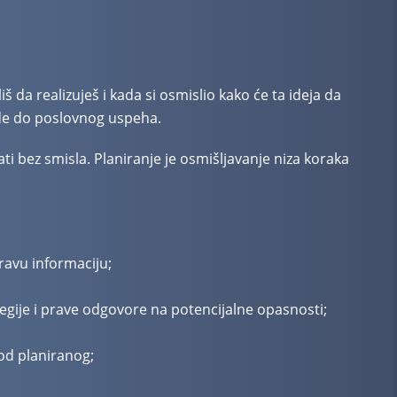
 da realizuješ i kada si osmislio kako će ta ideja da
ede do poslovnog uspeha.
ti bez smisla. Planiranje je osmišljavanje niza koraka
ravu informaciju;
tegije i prave odgovore na potencijalne opasnosti;
od planiranog;