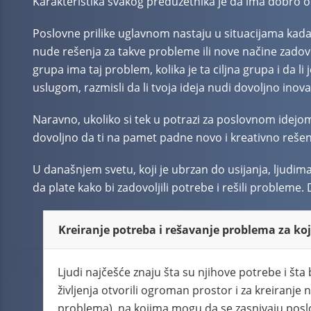
Karakteristika svakog preduzetnika je da ima dobro oko
Poslovne prilike uglavnom nastaju u situacijama kada l
nude rešenja za takve probleme ili nove načine zadovo
grupa ima taj problem, kolika je ta ciljna grupa i da 
uslugom, razmisli da li tvoja ideja nudi dovoljno inova
Naravno, ukoliko si tek u potrazi za poslovnom idejom
dovoljno da ti na pamet padne novo i kreativno reše
U današnjem svetu, koji je ubrzan do usijanja, ljudim
da plate kako bi zadovoljili potrebe i rešili problem
Kreiranje potreba i rešavanje problema za koje
Ljudi najčešće znaju šta su njihove potrebe i šta b
življenja otvorili ogroman prostor i za kreiranje 
problema), na kojima mogu da se zasnivaju poslov