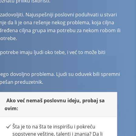
natu priliku iskoristi.
zadovoljiti. Najuspešniji poslovni poduhvati u stvari
je da li je ona rešenje nekog problema, koja ciljna
da određena ciljna grupa ima potrebu za nekom robom ili
potrebe.
otrebe imaju ljudi oko tebe, i već to može biti
e nego dovoljno problema. Ljudi su oduvek bili spremni
spešan preduzetnik.
Ako već nemaš poslovnu ideju, probaj sa
ovim:
Šta je to na šta te inspirišu i pokreću
sopstvene veštine, talenti i znanja? Da li