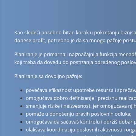
Kao sledeći posebno bitan korak u pokretanju biznisa j
donese profit, potrebno je da sa mnogo pažnje pristu
Planiranje je primarna i najznačajnija funkcija menadž
koji treba da dovedu do postizanja određenog poslovn
Planiranje sa dovoljno pažnje:
povećava efikasnost upotrebe resursa i sprečava 
omogućava dobro definisanje i preciznu realizacij
smanjuje rizike i neizvesnost, jer omogućava nji
pomaže u donošenju pravih poslovnih odluka;
omogućava da sačuvaš kontrolu i održiš dobar pr
olakšava koordinaciju poslovnih aktivnosti i org