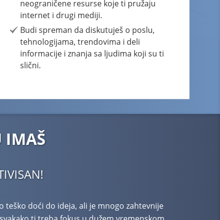
neograničene resurse koje ti pružaju
internet i drugi mediji.
Budi spreman da diskutuješ o poslu,
tehnologijama, trendovima i deli
informacije i znanja sa ljudima koji su ti
slični.
U IMAŠ
TIVISAN!
ko teško doći do ideja, ali je mnogo zahtevnije
t, svakako ti treba fokus u dužem vremenskom