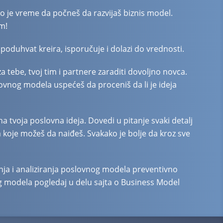
o je vreme da počneš da razvijaš biznis model.
m!
 poduhvat kreira, isporučuje i dolazi do vrednosti.
 tebe, tvoj tim i partnere zaraditi dovoljno novca.
lovnog modela uspećeš da proceniš da li je ideja
 tvoja poslovna ideja. Dovedi u pitanje svaki detalj
na koje možeš da naiđeš. Svakako je bolje da kroz sve
janja i analiziranja poslovnog modela preventivno
og modela pogledaj u delu sajta o
Business Model