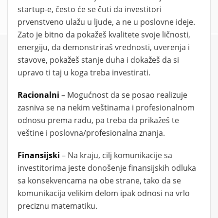
startup-e, često će se čuti da investitori
prvenstveno ulažu u ljude, a ne u poslovne ideje.
Zato je bitno da pokažeš kvalitete svoje ličnosti,
energiju, da demonstriraš vrednosti, uverenja i
stavove, pokažeš stanje duha i dokažeš da si
upravo ti taj u koga treba investirati.
Racionalni
– Mogućnost da se posao realizuje
zasniva se na nekim veštinama i profesionalnom
odnosu prema radu, pa treba da prikažeš te
veštine i poslovna/profesionalna znanja.
Finansijski
– Na kraju, cilj komunikacije sa
investitorima jeste donošenje finansijskih odluka
sa konsekvencama na obe strane, tako da se
komunikacija velikim delom ipak odnosi na vrlo
preciznu matematiku.