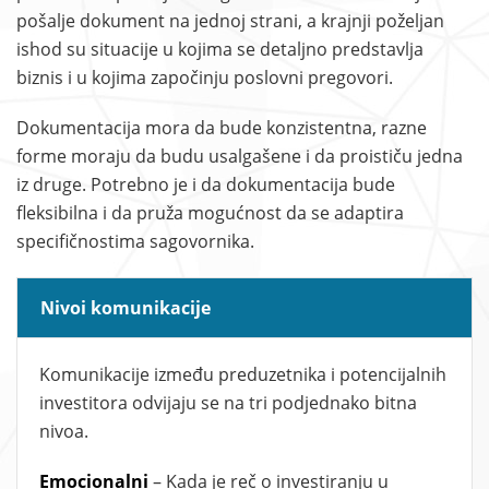
pošalje dokument na jednoj strani, a krajnji poželjan
ishod su situacije u kojima se detaljno predstavlja
biznis i u kojima započinju poslovni pregovori.
Dokumentacija mora da bude konzistentna, razne
forme moraju da budu usalgašene i da proističu jedna
iz druge. Potrebno je i da dokumentacija bude
fleksibilna i da pruža mogućnost da se adaptira
specifičnostima sagovornika.
Nivoi komunikacije
Komunikacije između preduzetnika i potencijalnih
investitora odvijaju se na tri podjednako bitna
nivoa.
Emocionalni
– Kada je reč o investiranju u