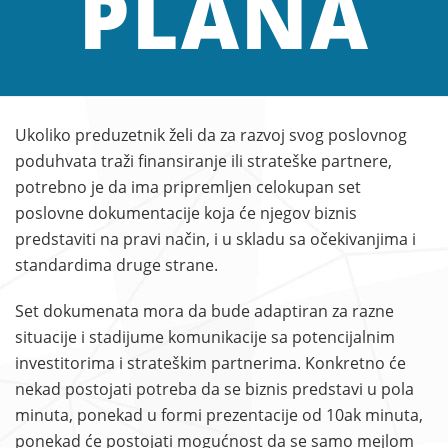
PLANA
Ukoliko preduzetnik želi da za razvoj svog poslovnog
poduhvata traži finansiranje ili strateške partnere,
potrebno je da ima pripremljen celokupan set
poslovne dokumentacije koja će njegov biznis
predstaviti na pravi način, i u skladu sa očekivanjima i
standardima druge strane.
Set dokumenata mora da bude adaptiran za razne
situacije i stadijume komunikacije sa potencijalnim
investitorima i strateškim partnerima. Konkretno će
nekad postojati potreba da se biznis predstavi u pola
minuta, ponekad u formi prezentacije od 10ak minuta,
ponekad će postojati mogućnost da se samo mejlom