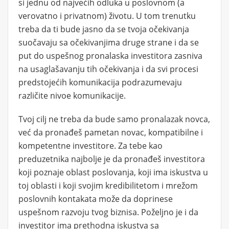
si jednu od najvećih odluka u poslovnom (a
verovatno i privatnom) životu. U tom trenutku
treba da ti bude jasno da se tvoja očekivanja
suočavaju sa očekivanjima druge strane i da se
put do uspešnog pronalaska investitora zasniva
na usaglašavanju tih očekivanja i da svi procesi
predstojećih komunikacija podrazumevaju
različite nivoe komunikacije.
Tvoj cilj ne treba da bude samo pronalazak novca,
već da pronađeš pametan novac, kompatibilne i
kompetentne investitore. Za tebe kao
preduzetnika najbolje je da pronađeš investitora
koji poznaje oblast poslovanja, koji ima iskustva u
toj oblasti i koji svojim kredibilitetom i mrežom
poslovnih kontakata može da doprinese
uspešnom razvoju tvog biznisa. Poželjno je i da
investitor ima prethodna iskustva sa